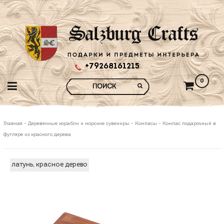
+79268161215
0
Главная
-
Деревянные корабли и морские сувениры
-
Компасы
-
Компас подарочный в
футляре из красного дерева
латунь, красное дерево