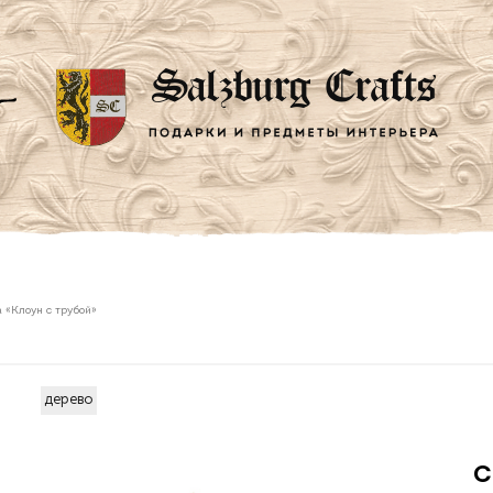
 «Клоун с трубой»
дерево
С