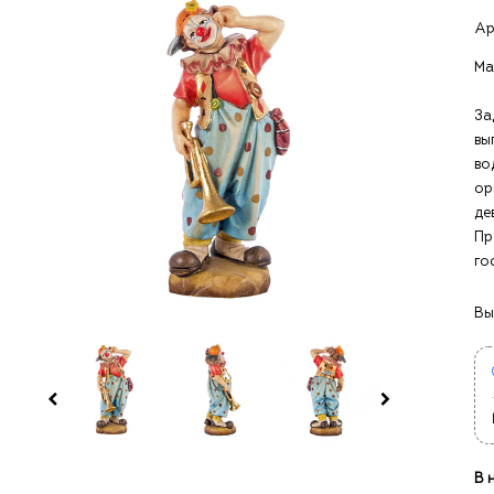
Ар
Ма
За
вы
в
ор
де
Пр
го
Вы
В 