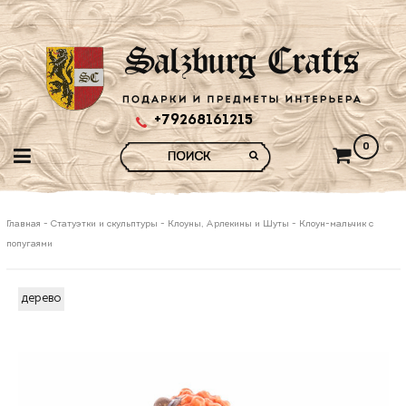
+79268161215
0
Главная
-
Статуэтки и скульптуры
-
Клоуны, Арлекины и Шуты
-
Клоун-мальчик с
попугаями
дерево