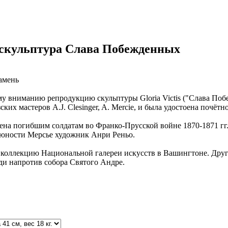
скульптура Слава Побежденных
камень
у вниманию репродукцию скульптуры Gloria Victis ("Слава Побе
ких мастеров A.J. Clesinger, A. Merciе, и была удостоена почёт
ена погибшим солдатам во Франко-Прусской войне 1870-1871 гг.
 юности Мерсье художник Анри Реньо.
коллекцию Национальной галереи искусств в Вашингтоне. Другая
ди напротив собора Святого Андре.