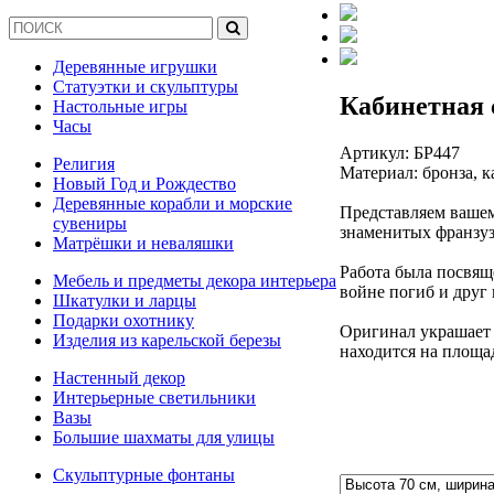
Деревянные игрушки
Статуэтки и скульптуры
Кабинетная 
Настольные игры
Часы
Артикул:
БР447
Религия
Материал: бронза, 
Новый Год и Рождество
Деревянные корабли и морские
Представляем вашем
сувениры
знаменитых франзузс
Матрёшки и неваляшки
Работа была посвящ
Мебель и предметы декора интерьера
войне погиб и друг
Шкатулки и ларцы
Подарки охотнику
Оригинал украшает 
Изделия из карельской березы
находится на площа
Настенный декор
Интерьерные светильники
Вазы
Большие шахматы для улицы
Скульптурные фонтаны