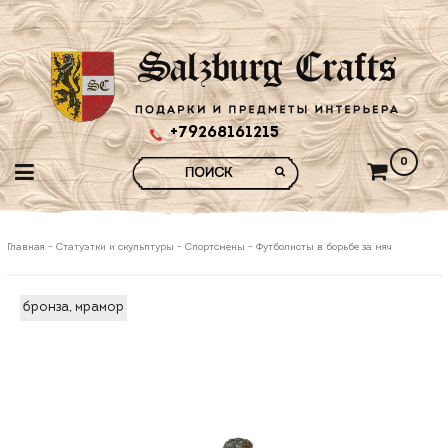
+79268161215
0
Главная
-
Статуэтки и скульптуры
-
Спортсмены
-
Футболисты в борьбе за мяч
бронза, мрамор