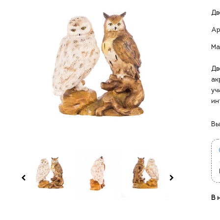
Дв
Ар
Ма
Дв
ак
уч
ин
Вы
В 