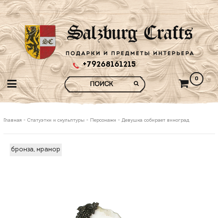
+79268161215
0
Главная
-
Статуэтки и скульптуры
-
Персонажи
-
Девушка собирает виноград
бронза, мрамор