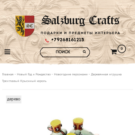
+79268161215
0
Главная
-
Новый Год и Рождество
-
Новогодние персонажи
-
Деревянная игрушка
Трехглавый Крысиный король
дерево