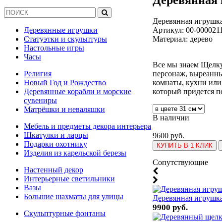
Деревянная игрушк
Артикул:
00-000021
Деревянные игрушки
Материал: дерево
Статуэтки и скульптуры
Настольные игры
Часы
Все мы знаем Щелк
персонаж, выреанн
Религия
комнаты, кухни или
Новый Год и Рождество
который придется по
Деревянные корабли и морские
сувениры
Матрёшки и неваляшки
В наличии
Мебель и предметы декора интерьера
Шкатулки и ларцы
9600 руб.
Подарки охотнику
КУПИТЬ В 1 КЛИК
Изделия из карельской березы
Cопутствующие
Настенный декор
Интерьерные светильники
Вазы
Большие шахматы для улицы
Деревянная игрушк
9900 руб.
Скульптурные фонтаны