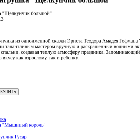
а "Щелкунчик большой"
13
унчика из одноименной сказки Эрнста Теодора Амадея Гофман
ый талантливым мастером вручную и раскрашенный водными акр
 спальни, создавая теплую атмосферу праздника. Запоминающий
 вкусу как взрослому, так и ребенку.
КУПИТЬ
а "Мышиный король"