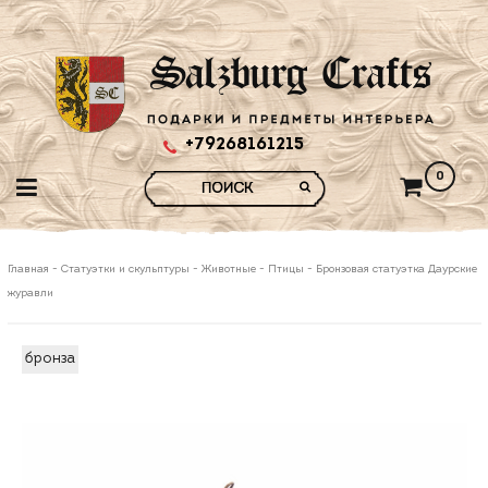
+79268161215
0
Главная
-
Статуэтки и скульптуры
-
Животные
-
Птицы
-
Бронзовая статуэтка Даурские
журавли
бронза