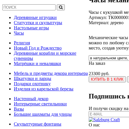
Часы с кукушкой ме
Артикул:
ТК000000
Деревянные игрушки
Материал: дерево
Статуэтки и скульптуры
Настольные игры
Часы
Механические часы 
можно по любому слу
Религия
место, создав уютн
Новый Год и Рождество
Деревянные корабли и морские
сувениры
На заказ
Матрёшки и неваляшки
Мебель и предметы декора интерьера
23300 руб.
Шкатулки и ларцы
КУПИТЬ В 1 КЛИК
Подарки охотнику
Изделия из карельской березы
Подпишись н
Настенный декор
Интерьерные светильники
И получи скидку на
Вазы
Большие шахматы для улицы
Скульптурные фонтаны
О нас