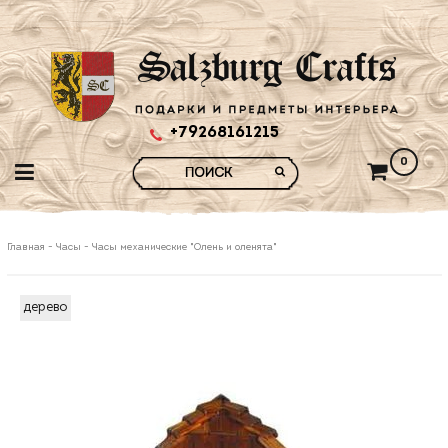
+79268161215
0
Главная
-
Часы
-
Часы механические "Олень и оленята"
дерево