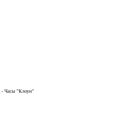
ы
-
Часы "Клоун"