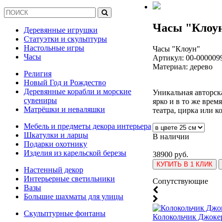
Часы "Клоу
Деревянные игрушки
Статуэтки и скульптуры
Настольные игры
Часы "Клоун"
Часы
Артикул:
00-000009
Материал: дерево
Религия
Новый Год и Рождество
Деревянные корабли и морские
Уникальная авторск
сувениры
ярко и в то же вре
Матрёшки и неваляшки
театра, цирка или к
Мебель и предметы декора интерьера
Шкатулки и ларцы
В наличии
Подарки охотнику
Изделия из карельской березы
38900 руб.
КУПИТЬ В 1 КЛИК
Настенный декор
Интерьерные светильники
Cопутствующие
Вазы
Большие шахматы для улицы
Скульптурные фонтаны
Колокольчик Джоке