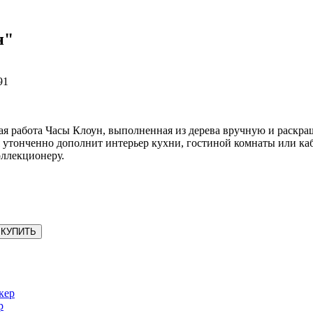
н"
91
ая работа Часы Клоун, выполненная из дерева вручную и раскр
мя утонченно дополнит интерьер кухни, гостиной комнаты или к
оллекционеру.
КУПИТЬ
р