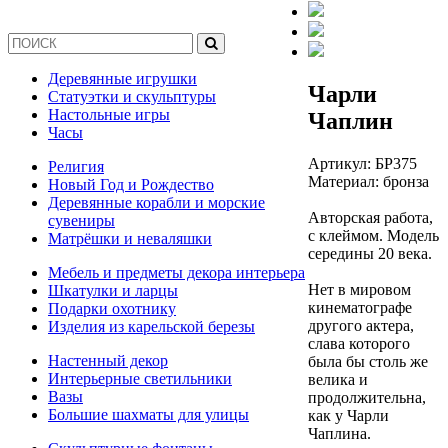
Деревянные игрушки
Чарли
Статуэтки и скульптуры
Настольные игры
Чаплин
Часы
Артикул:
БР375
Религия
Материал: бронза
Новый Год и Рождество
Деревянные корабли и морские
Авторская работа,
сувениры
с клеймом. Модель
Матрёшки и неваляшки
середины 20 века.
Мебель и предметы декора интерьера
Нет в мировом
Шкатулки и ларцы
кинематографе
Подарки охотнику
другого актера,
Изделия из карельской березы
слава которого
Настенный декор
была бы столь же
Интерьерные светильники
велика и
Вазы
продолжительна,
Большие шахматы для улицы
как у Чарли
Чаплина.