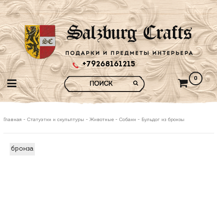
+79268161215
0
Главная
-
Статуэтки и скульптуры
-
Животные
-
Собаки
-
Бульдог из бронзы
бронза