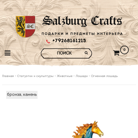
+79268161215
0
Главная
-
Статуэтки и скульптуры
-
Животные
-
Лошади
-
Огненная лошадь
бронза, камень