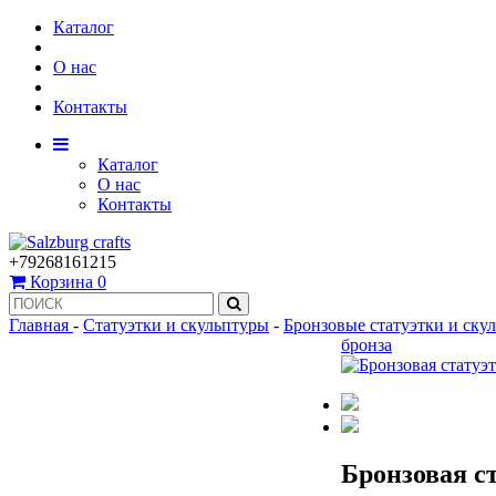
Каталог
О нас
Контакты
Каталог
О нас
Контакты
+79268161215
Корзина
0
Главная
-
Статуэтки и скульптуры
-
Бронзовые статуэтки и ску
бронза
Бронзовая с