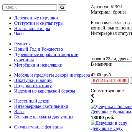
Артикул:
БР651
Материал: бронза
Деревянные игрушки
Бронзовая скульпту
Статуэтки и скульптуры
копией, выполненн
Настольные игры
Интерьерная статуэт
Часы
Религия
Новый Год и Рождество
Деревянные корабли и морские
сувениры
В наличии
Матрёшки и неваляшки
42900 руб.
Мебель и предметы декора интерьера
Шкатулки и ларцы
КУПИТЬ В 1 КЛИК
Подарки охотнику
Cопутствующие
Изделия из карельской березы
Настенный декор
Интерьерные светильники
Вазы
Девушка с большим
Большие шахматы для улицы
18900 руб.
Скульптурные фонтаны
Девушки в саду