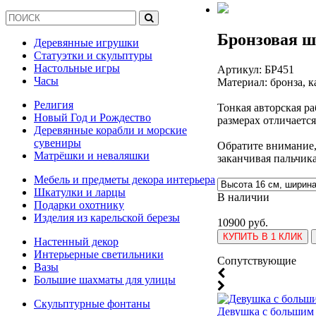
Бронзовая 
Деревянные игрушки
Статуэтки и скульптуры
Настольные игры
Артикул:
БР451
Часы
Материал: бронза, 
Религия
Тонкая авторская р
Новый Год и Рождество
размерах отличаетс
Деревянные корабли и морские
сувениры
Обратите внимание,
Матрёшки и неваляшки
заканчивая пальчи
Мебель и предметы декора интерьера
Шкатулки и ларцы
В наличии
Подарки охотнику
Изделия из карельской березы
10900 руб.
КУПИТЬ В 1 КЛИК
Настенный декор
Интерьерные светильники
Cопутствующие
Вазы
Большие шахматы для улицы
Скульптурные фонтаны
Девушка с большим