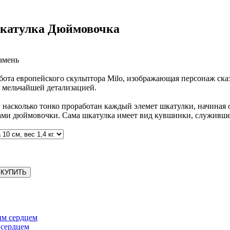
шкатулка Дюймовочка
камень
абота европейского скульптора Milo, изображающая персонаж ск
я мельчайшей детализацией.
 насколько тонко проработан каждый элемет шкатулки, начиная 
ками дюймовочки. Сама шкатулка имеет вид кувшинки, служивш
КУПИТЬ
 сердцем