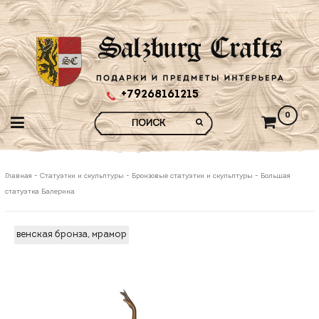
+79268161215
0
Главная
-
Статуэтки и скульптуры
-
Бронзовые статуэтки и скульптуры
-
Большая
статуэтка Балерина
венская бронза, мрамор