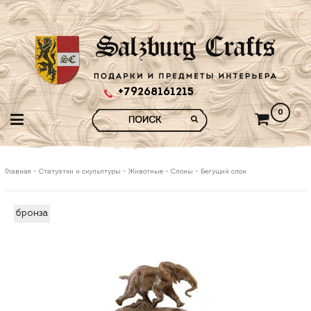
+79268161215
0
Главная
-
Статуэтки и скульптуры
-
Животные
-
Слоны
-
Бегущий слон
бронза