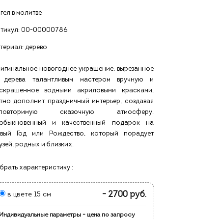
гел в молитве
тикул:
00-00000786
териал: дерево
игинальное новогоднее украшение, вырезанное
 дерева талантливым мастером вручную и
скрашенное водными акриловыми красками,
тно дополнит праздничный интерьер, создавая
еповторимую сказочную атмосферу.
обыкновенный и качественный подарок на
вый Год или Рождество, который порадует
узей, родных и близких.
брать характеристику :
- 2700 руб.
в цвете 15 см
Индивидуальные параметры - цена по запросу