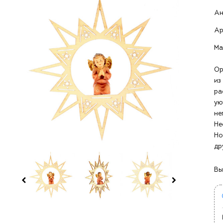
Ан
Ар
Ма
Ор
из
ра
ую
н
Не
Но
др
Вы