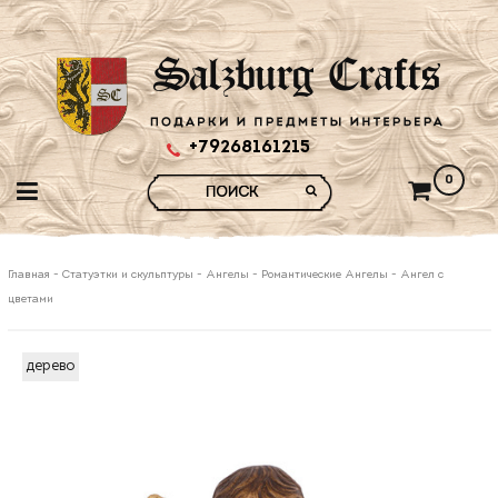
+79268161215
0
Главная
-
Статуэтки и скульптуры
-
Ангелы
-
Романтические Ангелы
-
Ангел с
цветами
дерево