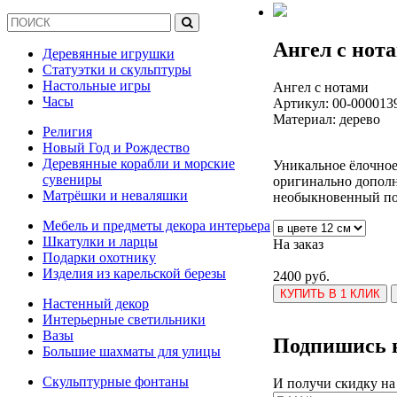
Ангел с нот
Деревянные игрушки
Статуэтки и скульптуры
Настольные игры
Ангел с нотами
Часы
Артикул:
00-000013
Материал: дерево
Религия
Новый Год и Рождество
Деревянные корабли и морские
Уникальное ёлочное
сувениры
оригинально допол
Матрёшки и неваляшки
необыкновенный под
Мебель и предметы декора интерьера
Шкатулки и ларцы
На заказ
Подарки охотнику
Изделия из карельской березы
2400 руб.
КУПИТЬ В 1 КЛИК
Настенный декор
Интерьерные светильники
Вазы
Подпишись н
Большие шахматы для улицы
Скульптурные фонтаны
И получи скидку на