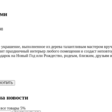
ами
98
 украшение, выполненное из дерева талантливым мастером вр
нит праздничный интерьер любого помещения и создаст непов
арок на Новый Год или Рождество, родеым, близким, друзьям и
КУПИТЬ
а новости
 все товары 5%