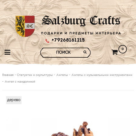
+79268161215
0
Главная
-
Статуэтки и скульптуры
-
Ангелы
-
Ангелы с музыкальными инструментами
-
Ангел с мандолиной
дерево