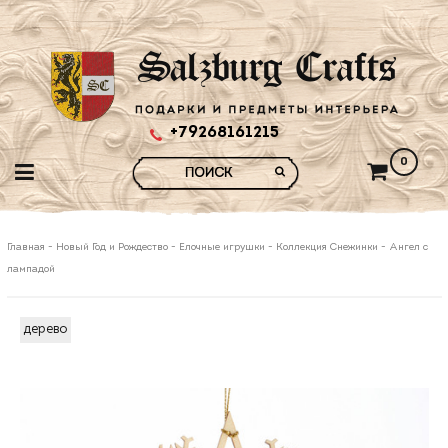
+79268161215
0
Главная
-
Новый Год и Рождество
-
Елочные игрушки
-
Коллекция Снежинки
-
Ангел с
лампадой
дерево