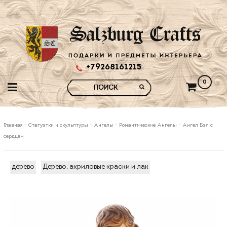
+79268161215
0
Главная
-
Статуэтки и скульптуры
-
Ангелы
-
Романтические Ангелы
-
Ангел Бэл с
сердцем
дерево
Дерево, акриловые краски и лак