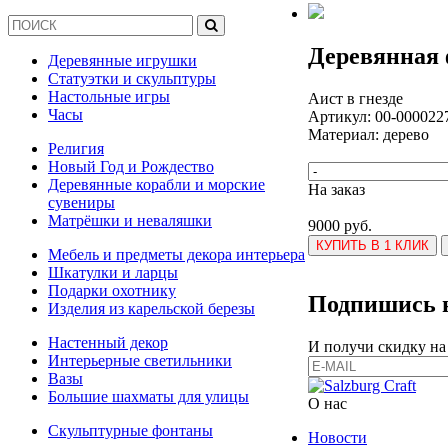
Деревянная 
Деревянные игрушки
Статуэтки и скульптуры
Настольные игры
Аист в гнезде
Часы
Артикул:
00-000022
Материал: дерево
Религия
Новый Год и Рождество
Деревянные корабли и морские
На заказ
сувениры
Матрёшки и неваляшки
9000 руб.
КУПИТЬ В 1 КЛИК
Мебель и предметы декора интерьера
Шкатулки и ларцы
Подарки охотнику
Подпишись н
Изделия из карельской березы
Настенный декор
И получи скидку на
Интерьерные светильники
Вазы
Большие шахматы для улицы
О нас
Скульптурные фонтаны
Новости