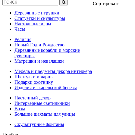
Сортировать
Деревянные игрушки
Статуэтки и скульптуры
Настольные игры
Часы
Религия
Новый Год и Рождество
Деревянные корабли и морские
сувениры
Матрёшки и неваляшки
Мебель и предметы декора интерьера
Шкатулки и ларцы
Подарки охотнику
Изделия из карельской березы
Настенный декор
Интерьерные светильники
Вазы
Большие шахматы для улицы
Скульптурные фонтаны
Подбор